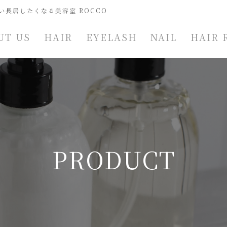
い長居したくなる美容室 ROCCO
UT US
HAIR
EYELASH
NAIL
HAIR 
PRODUCT