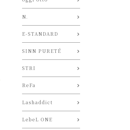
N.
E-STANDARD
SINN PURETÉ
STRI
ReFa
Lashaddict
LebeL ONE