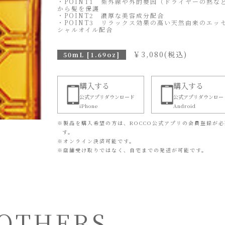
・POINT1 紫外線や外的要因（ドライヤーの熱な
から髪を保護
・POINT2 濃厚な美容成分配合
・POINT3 リラックス効果の高い天然由来のエッ
シャルオイル配合
￥
3,080
(税込)
50mL [1.69oz]
購入する
購入する
公式アプリダウンロード
公式アプリダウンロー
iPhone
Android
※
製品を購入希望の方は、ROCCO公式アプリの会員登録が必
す。
※
オンライン決済可能です。
※
店舗受け取りではなく、自宅までの発送が可能です。
OTHERS