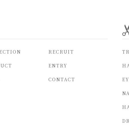
ECTION
RECRUIT
T
DUCT
ENTRY
HA
S
CONTACT
E
NA
H
D