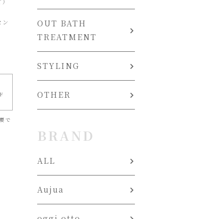
ど）
セン
OUT BATH
TREATMENT
STYLING
OTHER
ド
要で
BRAND
ALL
Aujua
oggi otto