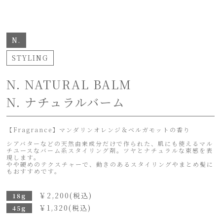
N.
STYLING
N. NATURAL BALM
N. ナチュラルバーム
【Fragrance】マンダリンオレンジ＆ベルガモットの香り
シアバターなどの天然由来成分だけで作られた、肌にも使えるマル
チユースなバーム系スタイリング剤。ツヤとナチュラルな束感を表
現します。
やや硬めのテクスチャーで、動きのあるスタイリングやまとめ髪に
もおすすめです。
￥
2,200
(税込)
18g
￥
1,320
(税込)
45g