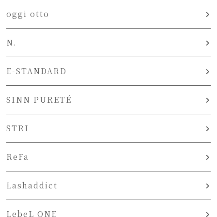
oggi otto
N.
E-STANDARD
SINN PURETÉ
STRI
ReFa
Lashaddict
LebeL ONE