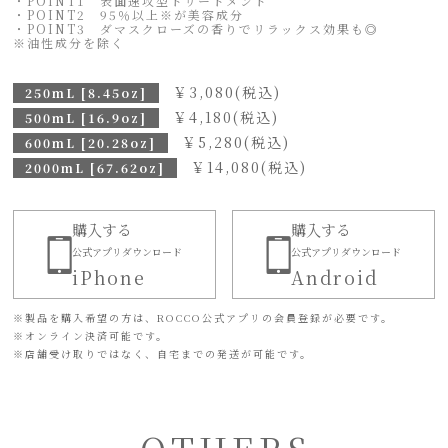
・POINT1 表面速攻型トリートメント
・POINT2 95％以上※が美容成分
・POINT3 ダマスクローズの香りでリラックス効果も◎
※油性成分を除く
￥
3,080
(税込)
250mL [8.45oz]
￥
4,180
(税込)
500mL [16.9oz]
￥
5,280
(税込)
600mL [20.28oz]
￥
14,080
(税込)
2000mL [67.62oz]
購入する
購入する
公式アプリダウンロード
公式アプリダウンロード
iPhone
Android
※
製品を購入希望の方は、ROCCO公式アプリの会員登録が必要です。
※
オンライン決済可能です。
※
店舗受け取りではなく、自宅までの発送が可能です。