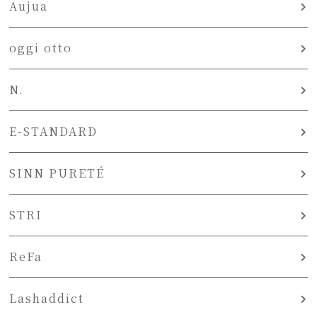
Aujua
oggi otto
N.
E-STANDARD
SINN PURETÉ
STRI
ReFa
Lashaddict