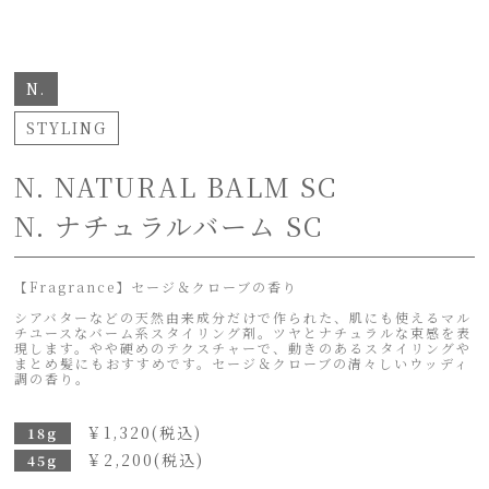
N.
STYLING
N. NATURAL BALM SC
N. ナチュラルバーム SC
【Fragrance】セージ＆クローブの香り
シアバターなどの天然由来成分だけで作られた、肌にも使えるマル
チユースなバーム系スタイリング剤。ツヤとナチュラルな束感を表
現します。やや硬めのテクスチャーで、動きのあるスタイリングや
まとめ髪にもおすすめです。セージ＆クローブの清々しいウッディ
調の香り。
￥
1,320
(税込)
18g
￥
2,200
(税込)
45g