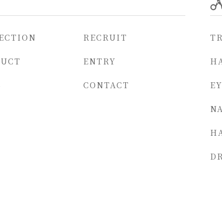
ECTION
RECRUIT
T
DUCT
ENTRY
HA
S
CONTACT
E
NA
H
D