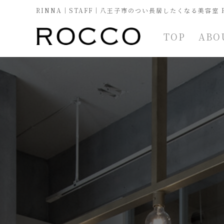
RINNA｜STAFF｜八王子市のつい長居したくなる美容室 
TOP
ABO