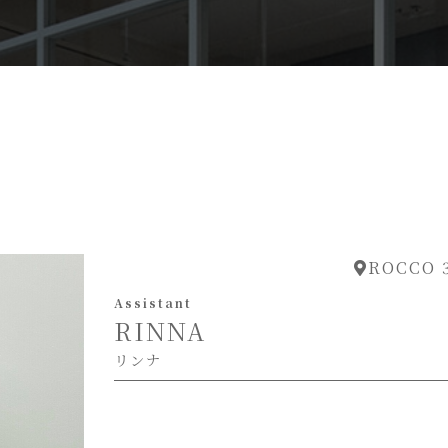
ROCCO 
Assistant
RINNA
リンナ