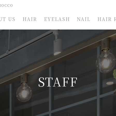
ROCCO
UT US
HAIR
EYELASH
NAIL
HAIR 
STAFF