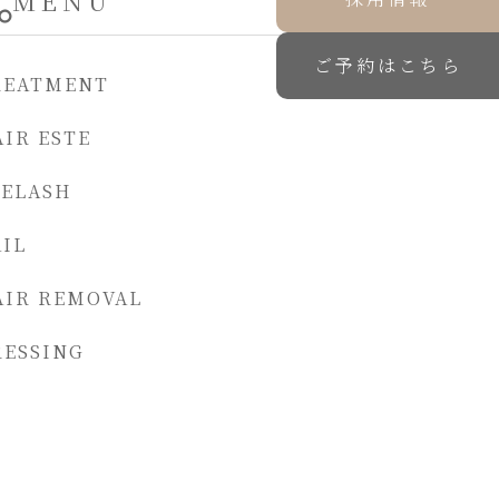
MENU
ご予約はこちら
REATMENT
IR ESTE
YELASH
IL
AIR REMOVAL
RESSING