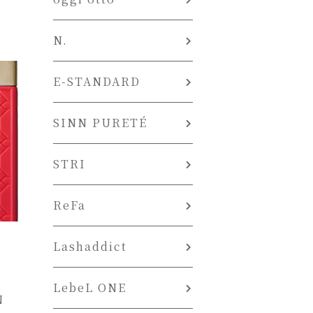
N.
E-STANDARD
SINN PURETÉ
STRI
ReFa
Lashaddict
LebeL ONE
N