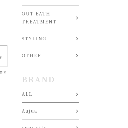
ま
OUT BATH
TREATMENT
STYLING
OTHER
ド
要で
BRAND
ALL
Aujua
oggi otto