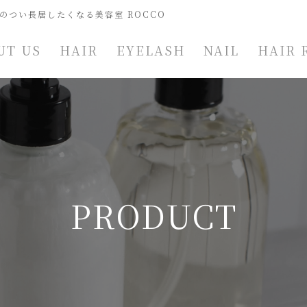
のつい長居したくなる美容室 ROCCO
UT US
HAIR
EYELASH
NAIL
HAIR 
PRODUCT