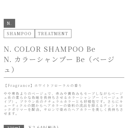
N.
SHAMPOO
TREATMENT
N. COLOR SHAMPOO Be
N. カラーシャンプー Be（ベージ
ュ）
【Fragrance】ホワイトフローラルの香り
やや寒色よりのベージュで、赤みや黄色みもセーブしながらベージ
ュ系の柔らかな色味を長持ちさせるカラーシャンプー（ベージュタ
イプ）。ブラウン系のナチュラルカラーとも好相性です。さらにキ
ューティクルの間からヘアカラーの染料の流出を抑えるティントロ
ックポリマーを配合。サロンで染めたヘアカラーを美しく長持ちさ
せます。
￥
2,640
(税込)
320ml