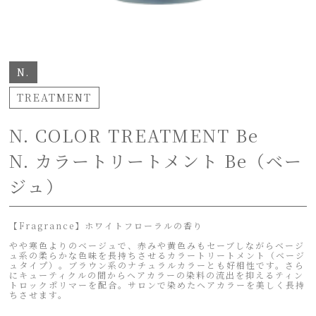
N.
TREATMENT
N. COLOR TREATMENT Be
N. カラートリートメント Be（ベー
ジュ）
【Fragrance】ホワイトフローラルの香り
やや寒色よりのベージュで、赤みや黄色みもセーブしながらベージ
ュ系の柔らかな色味を長持ちさせるカラートリートメント（ベージ
ュタイプ）。ブラウン系のナチュラルカラーとも好相性です。さら
にキューティクルの間からヘアカラーの染料の流出を抑えるティン
トロックポリマーを配合。サロンで染めたヘアカラーを美しく長持
ちさせます。