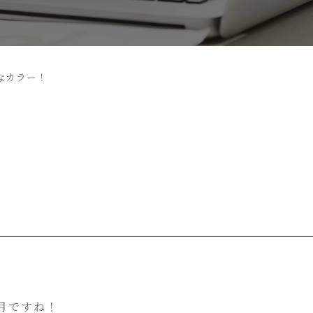
なカラー！
！
月ですね！