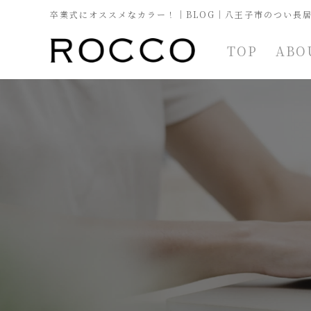
卒業式にオススメなカラー！｜BLOG｜八王子市のつい長居
TOP
ABO