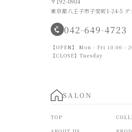
〒192-0904
東京都八王子市子安町1-24-5 
042-649-4723
【OPEN】
Mon - Fri 10:00 - 
【CLOSE】
Tuesday
SALON
TOP
COLL
ABOUT US
PRO