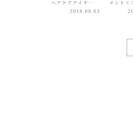
ヘアケアアイテ
メント×
ム "E
2018.08.03
ー】
2
STANDARD"