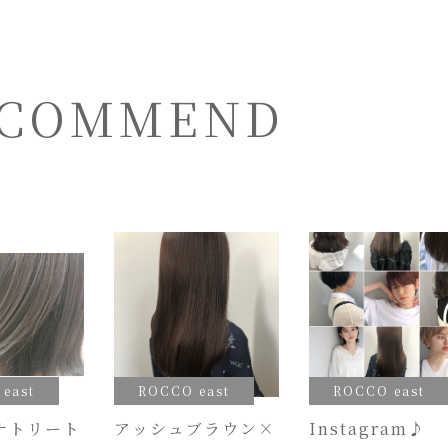
COMMEND
east
ROCCO east
ROCCO east
ナトリート
アッシュブラウン×
Instagram♪